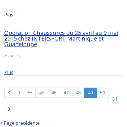
Plus
Opération Chaussures du 25 avril au 9 mai
2015 chez INTERSPORT Martinique et
Guadeloupe
23 Avril 15
Plus
Previous
1
45
46
47
48
49
50
page
51
Next
page
< Page précédente