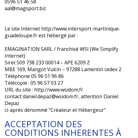
0596 51 46 58
aal@magsport.biz
Le site Internet http://www.intersport-martinique-
guadeloupe.fr est hébergé par :
EMAGINATION SARL / franchisé WSI (We Simplify
Internet)
Siret 509 738 233 00014 – APE 6209 Z
MBE 169, Mangot Vulcin – 97288 Lamentin cedex 2
Téléphone 05 96 51 96 86
Télécopie : 05 96 57 03 27
URL du site : http://www.wsidom.fr
contact daniel.depaz@wsidom.fr, attention Daniel
Depaz
ci-après dénommé "Créateur et Hébergeur"
ACCEPTATION DES
CONDITIONS INHERENTES À