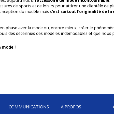
ues, aujourd’hui, un
accessoire de mode incontournable
.
res de sports et de loisirs pour attirer une clientèle de pl
a conception du modèle mais
c’est surtout l’originalité de la
n, en phase avec la mode ou, encore mieux, créer le phénomè
puis des décennies des modèles indémodables et que nous po
a mode !
COMMUNICATIONS
A PROPOS